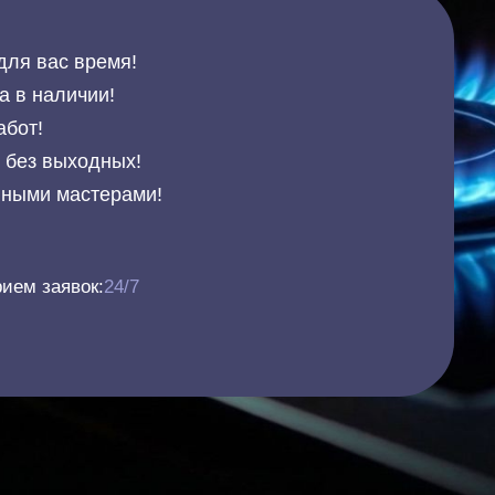
для вас время!
а в наличии!
абот!
и без выходных!
нными мастерами!
ием заявок:
24/7