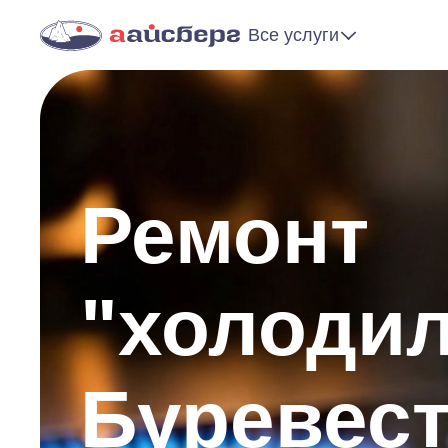
Все услуги
Ремонт
"холоди
Буревес