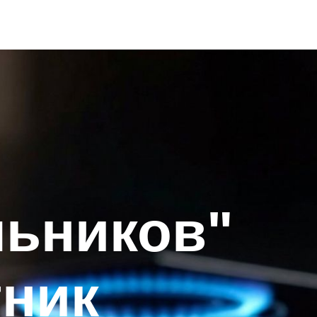
льников"
тник