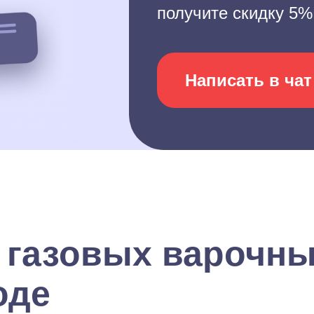
получите скидку 5%
Написать в чат
 газовых варочны
оде