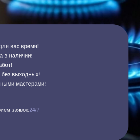
для вас время!
а в наличии!
абот!
и без выходных!
нными мастерами!
ием заявок:
24/7