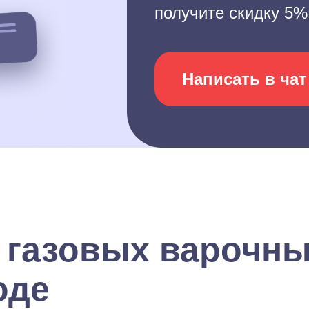
получите скидку 5%
Написать в чат
 газовых варочны
оде