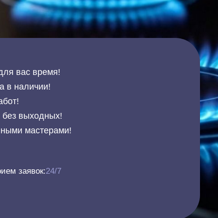
для вас время!
а в наличии!
абот!
и без выходных!
нными мастерами!
ием заявок:
24/7