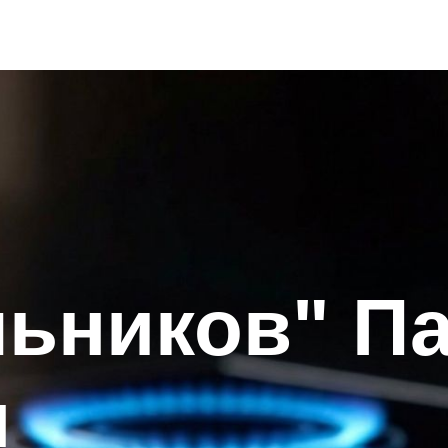
ьников" П
ы