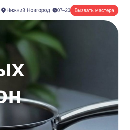
Нижний Новгород
07–23
Вызвать мастера
ых
он