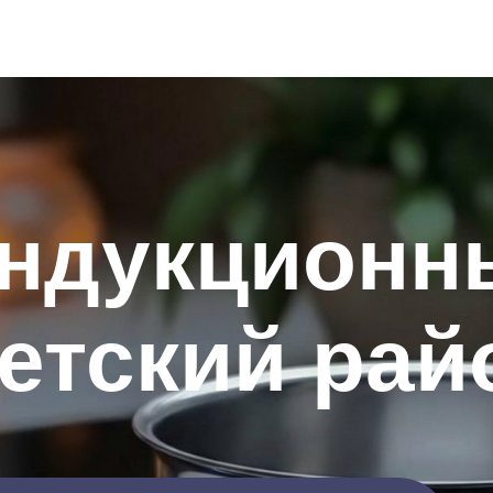
индукционн
етский рай