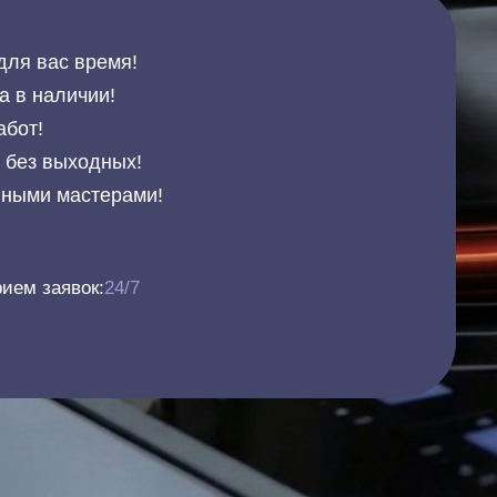
для вас время!
а в наличии!
абот!
и без выходных!
нными мастерами!
ием заявок:
24/7