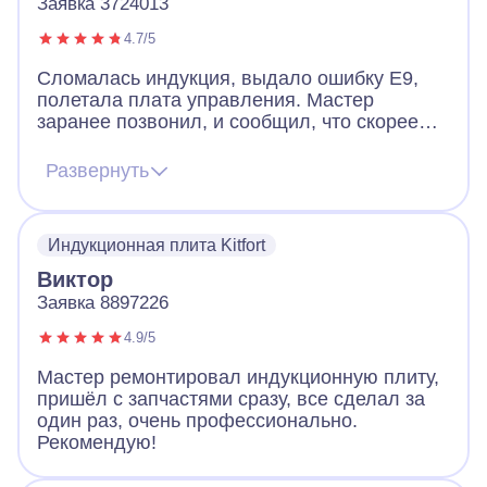
Заявка 3724013
4.7/5
Сломалась индукция, выдало ошибку Е9,
полетала плата управления. Мастер
заранее позвонил, и сообщил, что скорее
всего придется менять плату, но есть шанс
починить и без замены. Цена на платы
Развернуть
начинается от 12к и выше. Мастер приехал,
все продиагностировал и смог починить без
замены. Плита работает и это самое важно.
Индукционная плита Kitfort
Виктор
Заявка 8897226
4.9/5
Мастер ремонтировал индукционную плиту,
пришёл с запчастями сразу, все сделал за
один раз, очень профессионально.
Рекомендую!