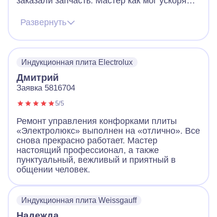
заказали запчасть. Мастер как мог ускорял
ее получение. В итоге дождались новую
запчасть, поставили, все работает. Видно,
Развернуть
что человек переживает за клиента. Ещё
дал ценные советы по использованию
посуды для плиты. Огромное спасибо!
Индукционная плита Electrolux
Дмитрий
Заявка 5816704
5/5
Ремонт управления конфорками плиты
«Электролюкс» выполнен на «отлично». Все
снова прекрасно работает. Мастер
настоящий профессионал, а также
пунктуальный, вежливый и приятный в
общении человек.
Индукционная плита Weissgauff
Надежда