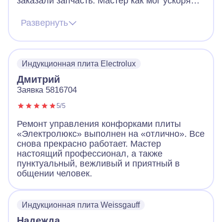
заказали запчасть. Мастер как мог ускорял
ее получение. В итоге дождались новую
запчасть, поставили, все работает. Видно,
Развернуть
что человек переживает за клиента. Ещё
дал ценные советы по использованию
посуды для плиты. Огромное спасибо!
Индукционная плита Electrolux
Дмитрий
Заявка 5816704
5/5
Ремонт управления конфорками плиты
«Электролюкс» выполнен на «отлично». Все
снова прекрасно работает. Мастер
настоящий профессионал, а также
пунктуальный, вежливый и приятный в
общении человек.
Индукционная плита Weissgauff
Надежда