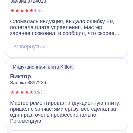
Заявка 3724013
4.7/5
Сломалась индукция, выдало ошибку Е9,
полетала плата управления. Мастер
заранее позвонил, и сообщил, что скорее
всего придется менять плату, но есть шанс
починить и без замены. Цена на платы
Развернуть
начинается от 12к и выше. Мастер приехал,
все продиагностировал и смог починить без
замены. Плита работает и это самое важно.
Индукционная плита Kitfort
Виктор
Заявка 8897226
4.9/5
Мастер ремонтировал индукционную плиту,
пришёл с запчастями сразу, все сделал за
один раз, очень профессионально.
Рекомендую!