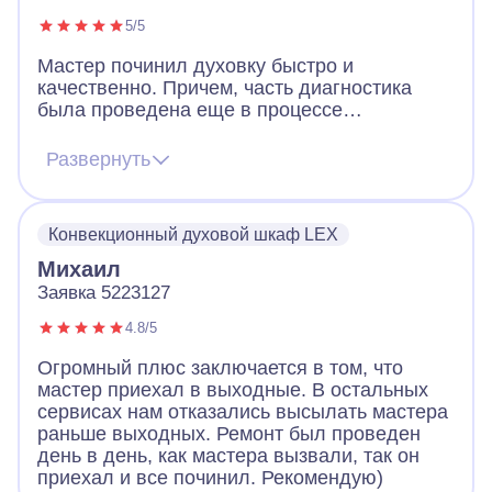
5/5
Мастер починил духовку быстро и
качественно. Причем, часть диагностика
была проведена еще в процессе
телефонного разговора – мастер четко
задавал вопросы, сразу чувствуется
Развернуть
большой опыт. Благодаря этого мастер
привез сразу нужные запчасти и замена и
ремонт были произведены в первый же
Конвекционный духовой шкаф LEX
приезд. Не нужно было ждать, чтобы он еще
купил запчасти и возвращался к нам.
Михаил
Благодарим Айсберг
Заявка 5223127
4.8/5
Огромный плюс заключается в том, что
мастер приехал в выходные. В остальных
сервисах нам отказались высылать мастера
раньше выходных. Ремонт был проведен
день в день, как мастера вызвали, так он
приехал и все починил. Рекомендую)