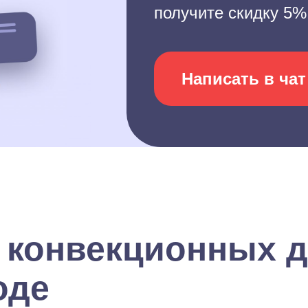
получите скидку 5%
Написать в чат
 конвекционных д
оде