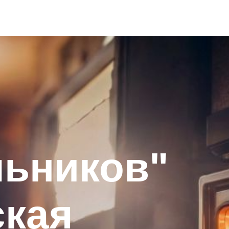
льников"
ская