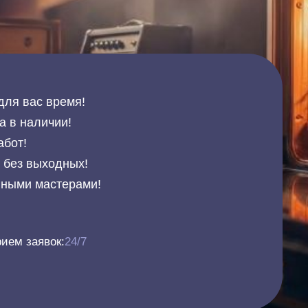
для вас время!
а в наличии!
абот!
и без выходных!
нными мастерами!
ием заявок:
24/7