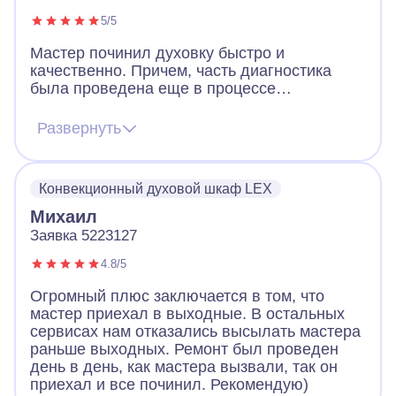
5/5
Мастер починил духовку быстро и
качественно. Причем, часть диагностика
была проведена еще в процессе
телефонного разговора – мастер четко
задавал вопросы, сразу чувствуется
Развернуть
большой опыт. Благодаря этого мастер
привез сразу нужные запчасти и замена и
ремонт были произведены в первый же
Конвекционный духовой шкаф LEX
приезд. Не нужно было ждать, чтобы он еще
купил запчасти и возвращался к нам.
Михаил
Благодарим Айсберг
Заявка 5223127
4.8/5
Огромный плюс заключается в том, что
мастер приехал в выходные. В остальных
сервисах нам отказались высылать мастера
раньше выходных. Ремонт был проведен
день в день, как мастера вызвали, так он
приехал и все починил. Рекомендую)