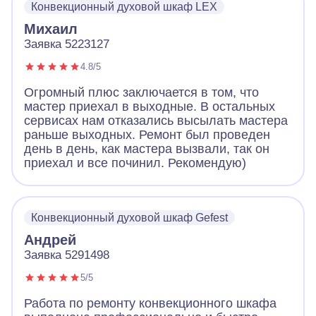
Конвекционный духовой шкаф LEX
приезд. Не нужно было ждать, чтобы он еще
купил запчасти и возвращался к нам.
Михаил
Благодарим Айсберг
Заявка 5223127
4.8/5
Огромный плюс заключается в том, что
мастер приехал в выходные. В остальных
сервисах нам отказались высылать мастера
раньше выходных. Ремонт был проведен
день в день, как мастера вызвали, так он
приехал и все починил. Рекомендую)
Конвекционный духовой шкаф Gefest
Андрей
Заявка 5291498
5/5
Работа по ремонту конвекционного шкафа