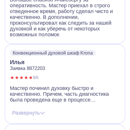
оперативность. Мастер приехал в строго
отведенное время, работу сделал чисто и
качественно. В дополнении,
проконсультировал как следить за нашей
духовкой и как уберечь от некоторых
возможных поломок
Конвекционный духовой шкаф Krona
Илья
Заявка 8872203
5/5
Мастер починил духовку быстро и
качественно. Причем, часть диагностика
была проведена еще в процессе
телефонного разговора – мастер четко
задавал вопросы, сразу чувствуется
Развернуть
большой опыт. Благодаря этого мастер
привез сразу нужные запчасти и замена и
ремонт были произведены в первый же