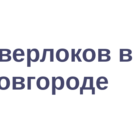
верлоков в
овгороде