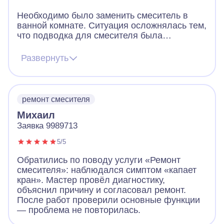
Необходимо было заменить смеситель в
ванной комнате. Ситуация осложнялась тем,
что подводка для смесителя была
достатсточно старая и нестандартного
размера. Предполагались дополнительные
Развернуть
работы по демонтажу старого смесителя,
демонтаж плитки. Все вышеперечисленные
работы были выполнены в соотвествии с
описанием. Стоимость на мой взгляд
ремонт смесителя
высоковата за подобный фронт работ.
Михаил
Заявка 9989713
5/5
Обратились по поводу услуги «Ремонт
смесителя»: наблюдался симптом «капает
кран». Мастер провёл диагностику,
объяснил причину и согласовал ремонт.
После работ проверили основные функции
— проблема не повторилась.