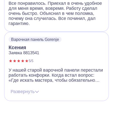
Все понравилось. Приехал в очень удобное
для меня время, вовремя. Работу сделал
очень быстро. Объяснил в чем поломка,
почему она случилась. Все починил, дал
гарантию.
Варочная панель Gorenje
Ксения
Заявка 8813541
5/5
У нашей старой варочной панели перестали
работать конфорки. Когда встал вопрос:
«Где искать мастера, чтобы обязательно
выдал квитанцию о работе и цене?», то
вспомнили про давно висевший на
Развернуть
холодильнике магнит с контактами «А-
Айсберг». Мастер посмотрел плиту,
предложил нам два варианта работы. В
общей сложности он провёл 1,5 часа за