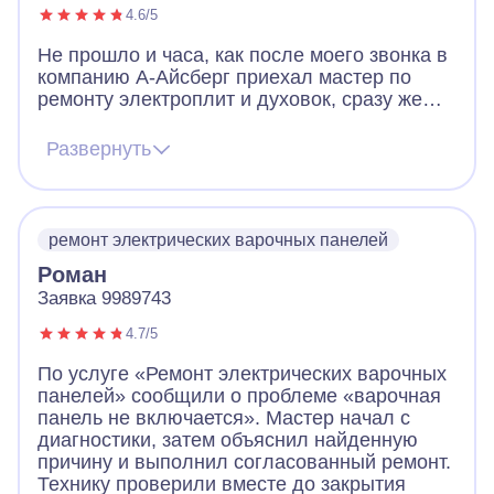
4.6/5
Не прошло и часа, как после моего звонка в
компанию А-Айсберг приехал мастер по
ремонту электроплит и духовок, сразу же
выявил проблему на нашей варочной
панели и на месте устранил ее. В дни
Развернуть
карантина, когда почти никто вокруг не
работает - это просто чудо! Будем
самоизолироваться с вкусной выпечкой.
Большое спасибо!
ремонт электрических варочных панелей
Роман
Заявка 9989743
4.7/5
По услуге «Ремонт электрических варочных
панелей» сообщили о проблеме «варочная
панель не включается». Мастер начал с
диагностики, затем объяснил найденную
причину и выполнил согласованный ремонт.
Технику проверили вместе до закрытия