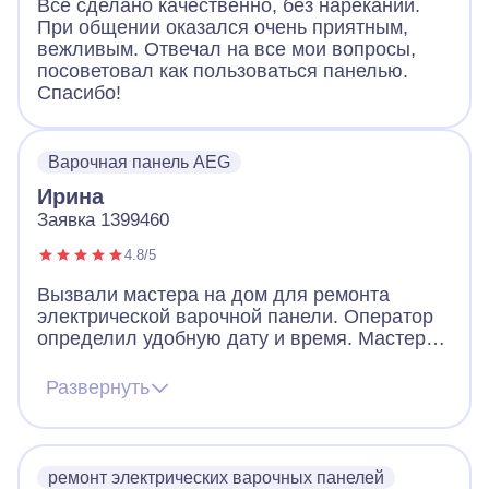
Все сделано качественно, без нареканий.
При общении оказался очень приятным,
вежливым. Отвечал на все мои вопросы,
посоветовал как пользоваться панелью.
Спасибо!
Варочная панель AEG
Ирина
Заявка 1399460
4.8/5
Вызвали мастера на дом для ремонта
электрической варочной панели. Оператор
определил удобную дату и время. Мастер
пришел очень вежливый, заранее
предупредил звонком, что скоро будет на
Развернуть
месте. По приходу надел сменную обувь,
что очень обрадовало! Посмотрел панель,
объяснил в чем дело. За короткое время
устранил неполадки, заменив детали.
ремонт электрических варочных панелей