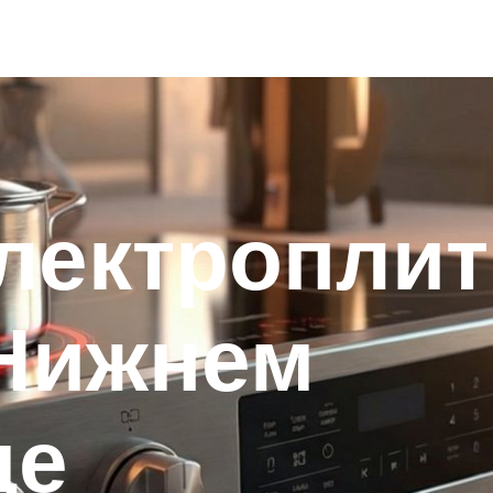
лектроплит
 Нижнем
де