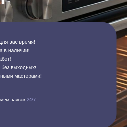
для вас время!
а в наличии!
абот!
и без выходных!
нными мастерами!
ием заявок:
24/7