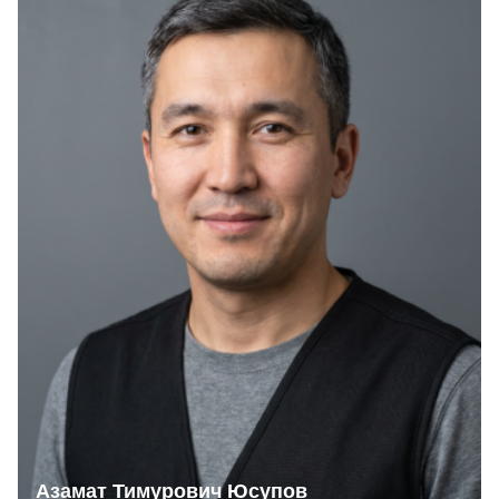
Азамат Тимурович Юсупов