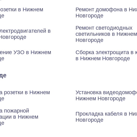
озетки в Нижнем
Ремонт домофона в Ни
де
Новгороде
Ремонт светодиодных
лектродвигателей в
светильников в Нижнем
Новгороде
Новгороде
ение УЗО в Нижнем
Сборка электрощита в 
де
в Нижнем Новгороде
де
а розетки в Нижнем
Установка видеодомоф
де
Нижнем Новгороде
а пожарной
Прокладка кабеля в Н
зации в Нижнем
Новгороде
де