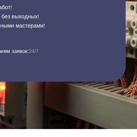
абот!
и без выходных!
нными мастерами!
ием заявок:
24/7