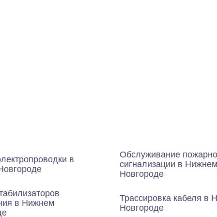
Обслуживание пожарн
электропроводки в
сигнализации в Нижне
Новгороде
Новгороде
табилизаторов
Трассировка кабеля в 
ния в Нижнем
Новгороде
де